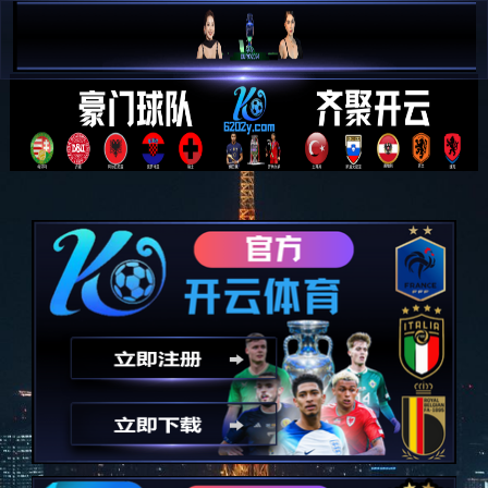
完美体育(中国)官方网站 - 让
运动改变生活
2019
2018
2017
2026