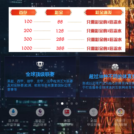
应用领域
APP使用指南